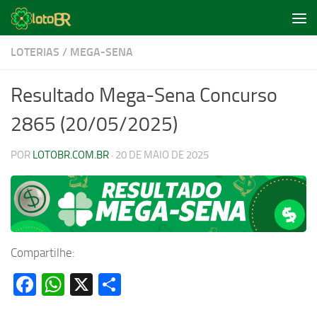
Skip to content
LOTERIAS
/
MEGA-SENA
Resultado Mega-Sena Concurso
2865 (20/05/2025)
POR
LOTOBR.COM.BR
·
20 DE MAIO DE 2025
Compartilhe:
Facebook
WhatsApp
X
Share