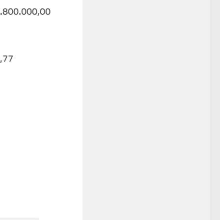
.800.000,00
,77