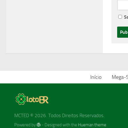
S
Início
Mega-
MCTED © 2026. Todos Direitos Reservados.
Powered by
- Designed with the
Hueman theme