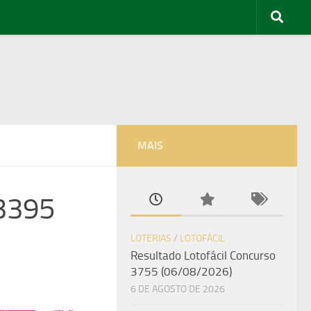
MAIS
 3395
LOTERIAS
/
LOTOFÁCIL
Resultado Lotofácil Concurso
3755 (06/08/2026)
6 DE AGOSTO DE 2026