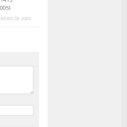
005)
EREIRO DE 2005