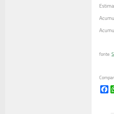
Estima
Acumu
Acumul
fonte:
S
Compart
F