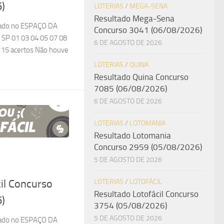
)
LOTERIAS
/
MEGA-SENA
Resultado Mega-Sena
zado no ESPAÇO DA
Concurso 3041 (06/08/2026)
P 01 03 04 05 07 08
6 DE AGOSTO DE 2026
5 15 acertos Não houve
LOTERIAS
/
QUINA
Resultado Quina Concurso
7085 (06/08/2026)
6 DE AGOSTO DE 2026
LOTERIAS
/
LOTOMANIA
Resultado Lotomania
Concurso 2959 (05/08/2026)
5 DE AGOSTO DE 2026
il Concurso
LOTERIAS
/
LOTOFÁCIL
Resultado Lotofácil Concurso
)
3754 (05/08/2026)
5 DE AGOSTO DE 2026
zado no ESPAÇO DA