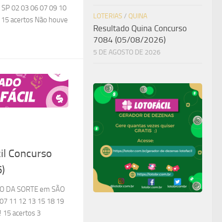
P 02 03 06 07 09 10
LOTERIAS
/
QUINA
4 15 acertos Não houve
Resultado Quina Concurso
7084 (05/08/2026)
5 DE AGOSTO DE 2026
il Concurso
)
AÇO DA SORTE em SÃO
07 11 12 13 15 18 19
15 acertos 3