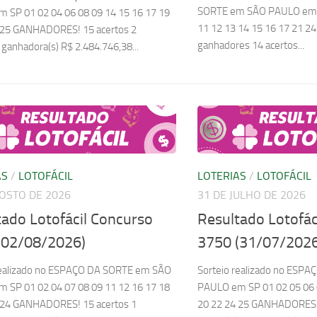
SORTE em SÃO PAULO em S
 SP 01 02 04 06 08 09 14 15 16 17 19
11 12 13 14 15 16 17 21 2
 25 GANHADORES! 15 acertos 2
ganhadores 14 acertos...
 ganhadora(s) R$ 2.484.746,38...
AS
/
LOTOFÁCIL
LOTERIAS
/
LOTOFÁCIL
GOSTO DE 2026
31 DE JULHO DE 2026
tado Lotofácil Concurso
Resultado Lotofác
(02/08/2026)
3750 (31/07/2026
realizado no ESPAÇO DA SORTE em SÃO
Sorteio realizado no ESP
 SP 01 02 04 07 08 09 11 12 16 17 18
PAULO em SP 01 02 05 06 
 24 GANHADORES! 15 acertos 1
20 22 24 25 GANHADORES! 