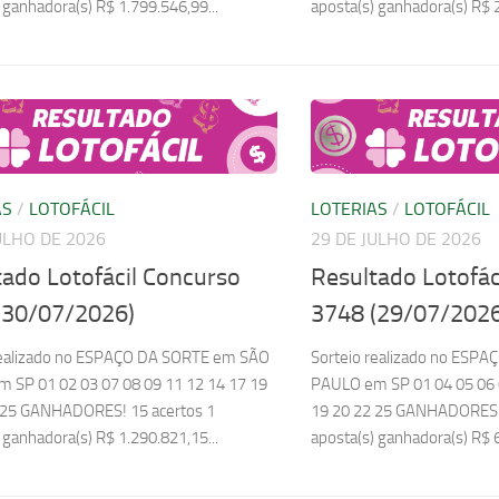
 ganhadora(s) R$ 1.799.546,99...
aposta(s) ganhadora(s) R$ 2
AS
/
LOTOFÁCIL
LOTERIAS
/
LOTOFÁCIL
ULHO DE 2026
29 DE JULHO DE 2026
tado Lotofácil Concurso
Resultado Lotofác
(30/07/2026)
3748 (29/07/2026
realizado no ESPAÇO DA SORTE em SÃO
Sorteio realizado no ESP
 SP 01 02 03 07 08 09 11 12 14 17 19
PAULO em SP 01 04 05 06 
 25 GANHADORES! 15 acertos 1
19 20 22 25 GANHADORES! 
 ganhadora(s) R$ 1.290.821,15...
aposta(s) ganhadora(s) R$ 6