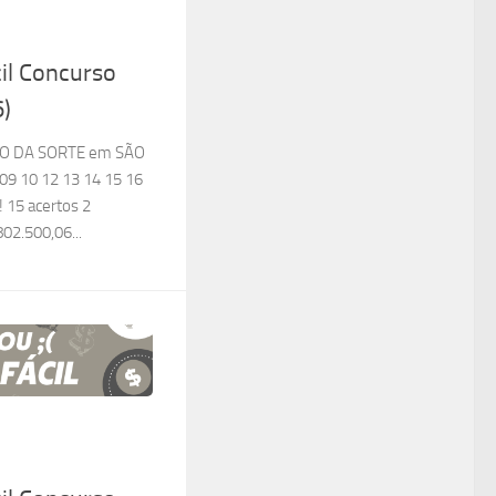
il Concurso
)
AÇO DA SORTE em SÃO
09 10 12 13 14 15 16
15 acertos 2
02.500,06...