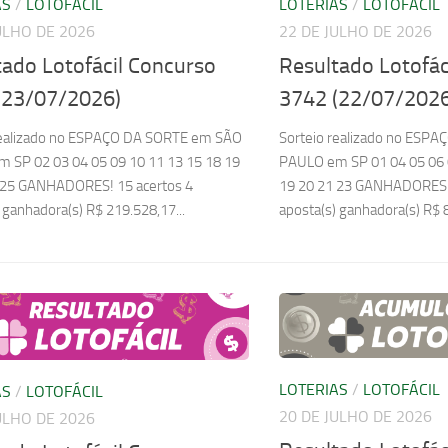
AS
/
LOTOFÁCIL
LOTERIAS
/
LOTOFÁCIL
ULHO DE 2026
22 DE JULHO DE 2026
tado Lotofácil Concurso
Resultado Lotofác
(23/07/2026)
3742 (22/07/2026
realizado no ESPAÇO DA SORTE em SÃO
Sorteio realizado no ESP
 SP 02 03 04 05 09 10 11 13 15 18 19
PAULO em SP 01 04 05 06 
 25 GANHADORES! 15 acertos 4
19 20 21 23 GANHADORES! 
 ganhadora(s) R$ 219.528,17...
aposta(s) ganhadora(s) R$ 8
LOTERIAS
/
LOTOFÁCIL
AS
/
LOTOFÁCIL
20 DE JULHO DE 2026
ULHO DE 2026