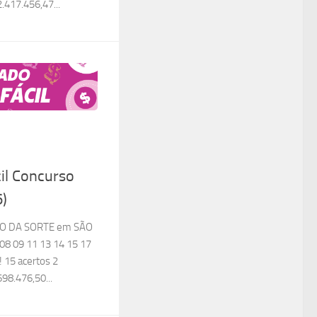
.417.456,47...
il Concurso
)
AÇO DA SORTE em SÃO
08 09 11 13 14 15 17
15 acertos 2
98.476,50...