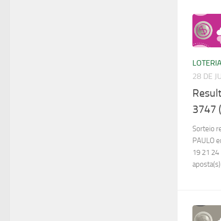
LOTERI
28 DE J
Resul
3747 
Sorteio 
PAULO em
19 21 24
aposta(s)