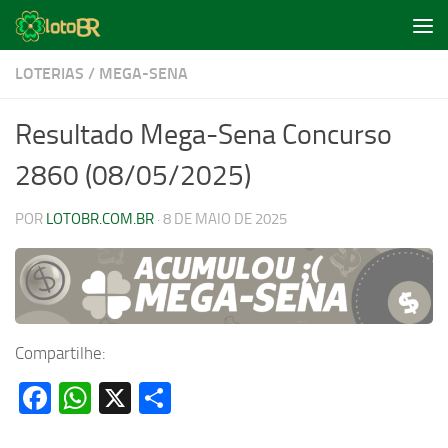
Skip to content
LOTERIAS
/
MEGA-SENA
Resultado Mega-Sena Concurso
2860 (08/05/2025)
POR
LOTOBR.COM.BR
·
8 DE MAIO DE 2025
Compartilhe:
Facebook
WhatsApp
X
Share