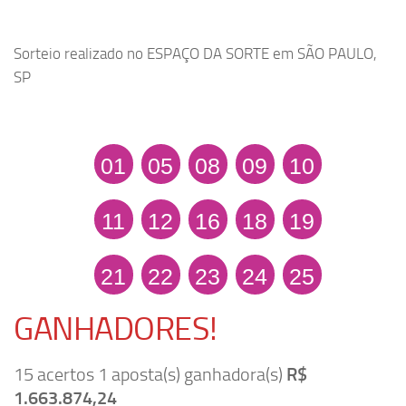
Sorteio realizado no ESPAÇO DA SORTE em SÃO PAULO,
SP
01
05
08
09
10
11
12
16
18
19
21
22
23
24
25
GANHADORES!
15 acertos 1 aposta(s) ganhadora(s)
R$
1.663.874,24