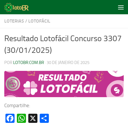
Skip to content
LOTERIAS
/
LOTOFÁCIL
Resultado Lotofácil Concurso 3307
(30/01/2025)
POR
LOTOBR.COM.BR
·
30 DE JANEIRO DE 2025
Compartilhe:
Facebook
WhatsApp
X
Share