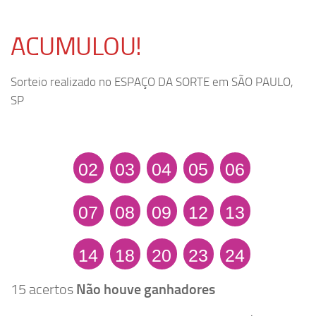
ACUMULOU!
Sorteio realizado no ESPAÇO DA SORTE em SÃO PAULO,
SP
02
03
04
05
06
07
08
09
12
13
14
18
20
23
24
15 acertos
Não houve ganhadores