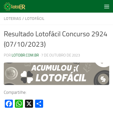
Skip to content
LOTERIAS
/
LOTOFÁCIL
Resultado Lotofácil Concurso 2924
(07/10/2023)
POR
LOTOBR.COM.BR
·
7 DE OUTUBRO DE 2023
Compartilhe:
Facebook
WhatsApp
X
Share