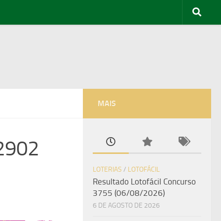
MAIS
 2902
LOTERIAS
/
LOTOFÁCIL
Resultado Lotofácil Concurso
3755 (06/08/2026)
6 DE AGOSTO DE 2026