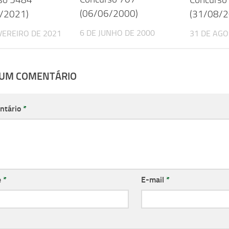
(06/06/2000)
/2021)
(31/08/2
6 DE JUNHO DE 2000
VEREIRO DE 2021
31 DE AGO
 UM COMENTÁRIO
ntário
*
e
*
E-mail
*