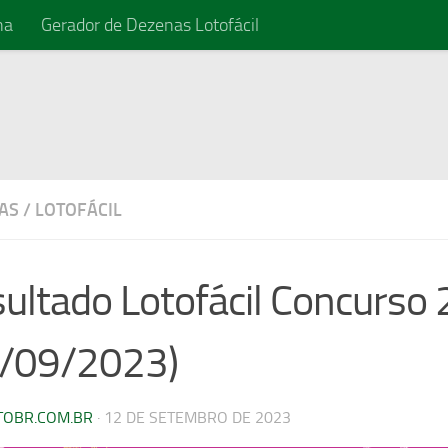
na
Gerador de Dezenas Lotofácil
AS
/
LOTOFÁCIL
ultado Lotofácil Concurso
2/09/2023)
TOBR.COM.BR
·
12 DE SETEMBRO DE 2023