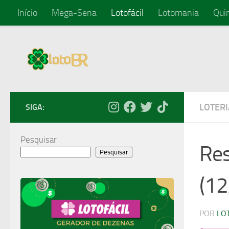
Início
Mega-Sena
Lotofácil
Lotomania
Qui
Skip to content
LOTERI
SIGA:
Pesquisar
Res
Pesquisar
(1
POR
LO