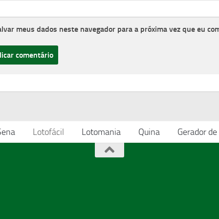
alvar meus dados neste navegador para a próxima vez que eu co
Sena
Lotofácil
Lotomania
Quina
Gerador de