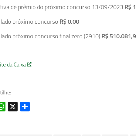
tiva de prêmio do próximo concurso 13/09/2023
R$ 1
lado próximo concurso
R$ 0,00
ado próximo concurso final zero (2910)
R$ 510.081,
ite da Caixa
ilhe:
acebook
WhatsApp
X
Share