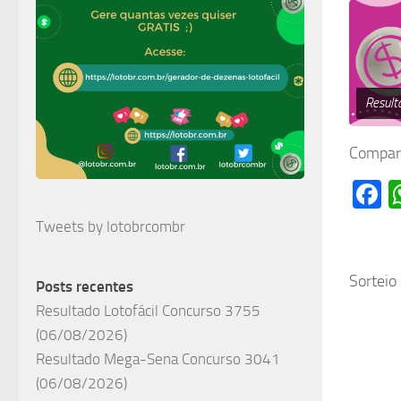
Result
Compart
F
Tweets by lotobrcombr
Sortei
Posts recentes
Resultado Lotofácil Concurso 3755
(06/08/2026)
Resultado Mega-Sena Concurso 3041
(06/08/2026)