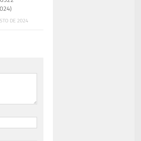
024)
STO DE 2024