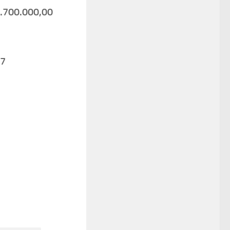
.700.000,00
97