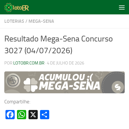
Skip to content
LOTERIAS
/
MEGA-SENA
Resultado Mega-Sena Concurso
3027 (04/07/2026)
POR
LOTOBR.COM.BR
·
4 DE JULHO DE 2026
Compartilhe:
Facebook
WhatsApp
X
Share