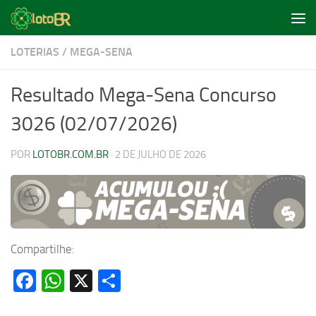
Skip to content
LOTERIAS
/
MEGA-SENA
Resultado Mega-Sena Concurso
3026 (02/07/2026)
POR
LOTOBR.COM.BR
·
2 DE JULHO DE 2026
Compartilhe:
Facebook
WhatsApp
X
Share