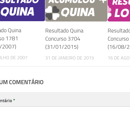
ado Quina
Resultado Quina
Resultado
so 1781
Concurso 3704
Concurso
/2007)
(31/01/2015)
(16/08/2
ULHO DE 2007
31 DE JANEIRO DE 2015
16 DE AGO
 UM COMENTÁRIO
ntário
*