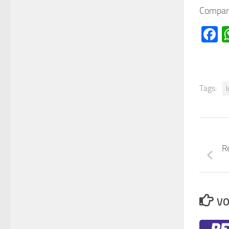
Compart
F
Tags:
l
R
VO