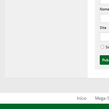
Nom
Site
S
Início
Mega-