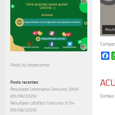
Result
Compart
F
Posts by lotobrcombr
AC
Posts recentes
Resultado Lotomania Concurso 2959
Sortei
(05/08/2026)
Resultado Lotofácil Concurso 3754
(05/08/2026)