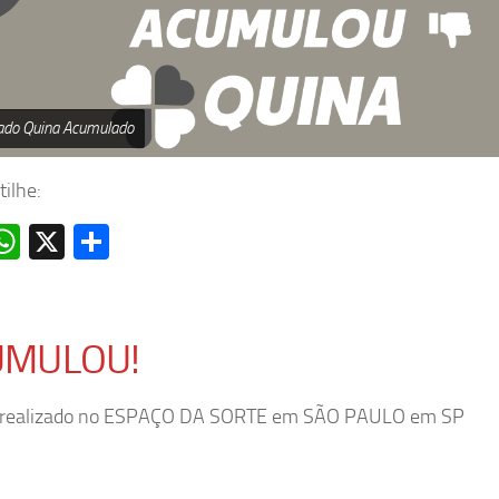
ado Quina Acumulado
ilhe:
acebook
WhatsApp
X
Share
UMULOU!
o realizado no ESPAÇO DA SORTE em SÃO PAULO em SP