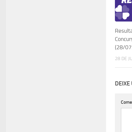
Result
Concur
(28/07
28 DE J
DEIXE
Come