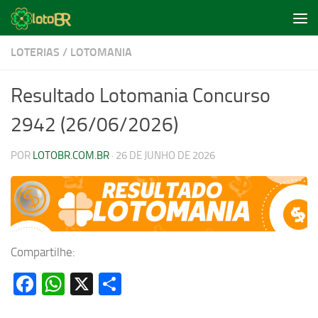
Skip to content
LOTERIAS
/
LOTOMANIA
Resultado Lotomania Concurso
2942 (26/06/2026)
POR
LOTOBR.COM.BR
·
26 DE JUNHO DE 2026
Compartilhe:
Facebook
WhatsApp
X
Share