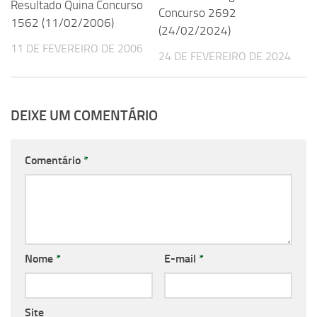
Resultado Quina Concurso
Concurso 2692
1562 (11/02/2006)
(24/02/2024)
11 DE FEVEREIRO DE 2006
24 DE FEVEREIRO DE 2024
DEIXE UM COMENTÁRIO
Comentário
*
Nome
*
E-mail
*
Site