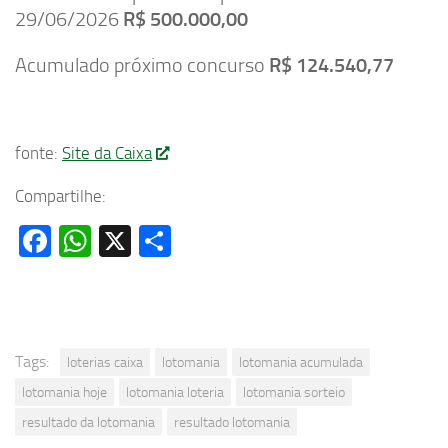
29/06/2026
R$ 500.000,00
Acumulado próximo concurso
R$ 124.540,77
fonte:
Site da Caixa
Compartilhe:
Facebook
WhatsApp
X
Share
Tags:
loterias caixa
lotomania
lotomania acumulada
lotomania hoje
lotomania loteria
lotomania sorteio
resultado da lotomania
resultado lotomania