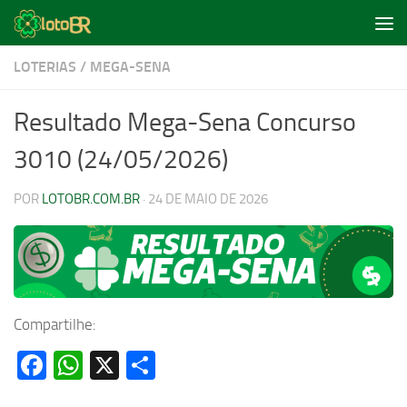
Skip to content
LOTERIAS
/
MEGA-SENA
Resultado Mega-Sena Concurso
3010 (24/05/2026)
POR
LOTOBR.COM.BR
·
24 DE MAIO DE 2026
Compartilhe:
Facebook
WhatsApp
X
Share