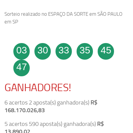
Sorteio realizado no ESPAÇO DA SORTE em SÃO PAULO
em SP
03
30
33
35
45
47
GANHADORES!
6 acertos 2 aposta(s) ganhadora(s)
R$
168.170.026,83
5 acertos 590 aposta(s) ganhadora(s)
R$
13.890,02