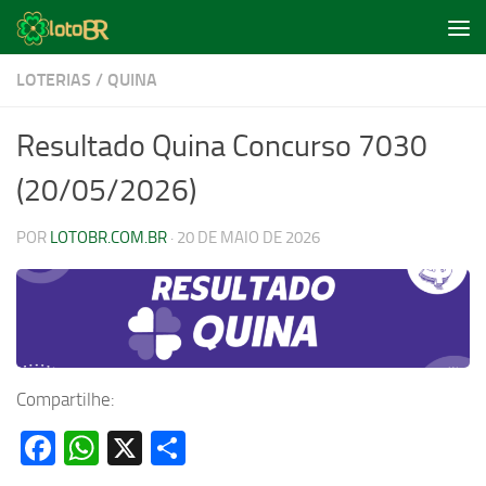
Skip to content
LOTERIAS
/
QUINA
Resultado Quina Concurso 7030
(20/05/2026)
POR
LOTOBR.COM.BR
·
20 DE MAIO DE 2026
Compartilhe:
Facebook
WhatsApp
X
Share