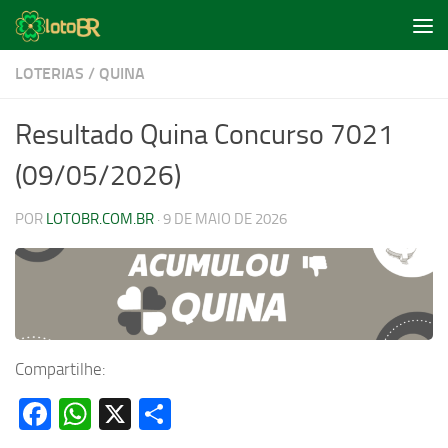
Skip to content
LOTERIAS
/
QUINA
Resultado Quina Concurso 7021
(09/05/2026)
POR
LOTOBR.COM.BR
·
9 DE MAIO DE 2026
Compartilhe:
Facebook
WhatsApp
X
Share