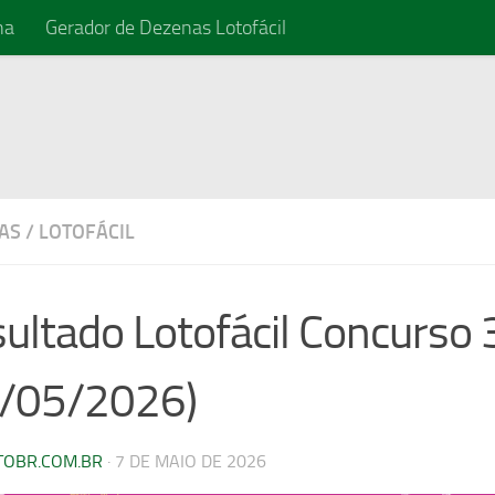
na
Gerador de Dezenas Lotofácil
AS
/
LOTOFÁCIL
ultado Lotofácil Concurso
7/05/2026)
TOBR.COM.BR
·
7 DE MAIO DE 2026