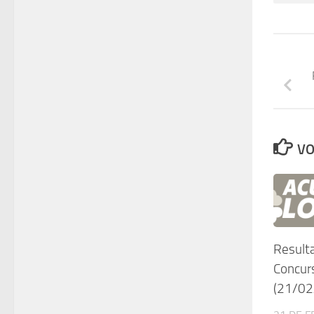
VO
Result
Concur
(21/02