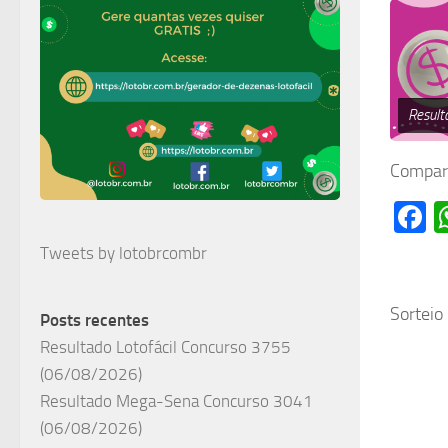
Result
Compart
F
Tweets by lotobrcombr
Sortei
Posts recentes
Resultado Lotofácil Concurso 3755
(06/08/2026)
Resultado Mega-Sena Concurso 3041
(06/08/2026)