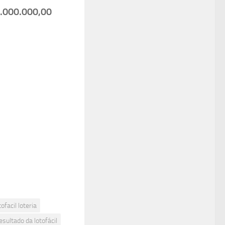
.000.000,00
tofacil loteria
esultado da lotofácil