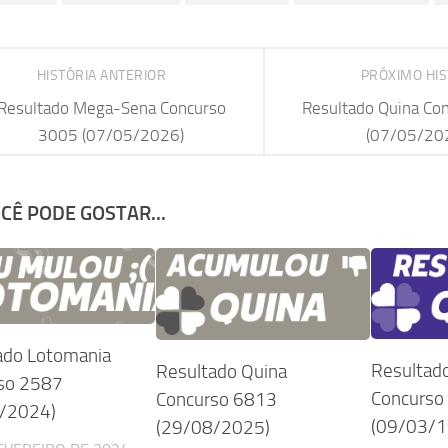
HISTÓRIA ANTERIOR
PRÓXIMO HI
Resultado Mega-Sena Concurso
Resultado Quina Co
3005 (07/05/2026)
(07/05/20
CÊ PODE GOSTAR...
ado Lotomania
Resultad
Resultado Quina
so 2587
Concurso
Concurso 6813
/2024)
(09/03/1
(29/08/2025)