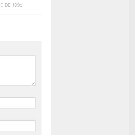
O DE 1995