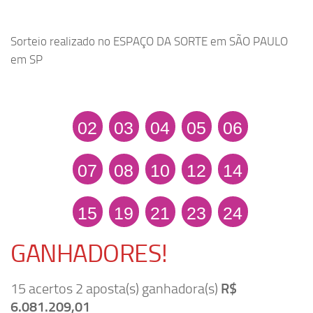
Sorteio realizado no ESPAÇO DA SORTE em SÃO PAULO
em SP
02
03
04
05
06
07
08
10
12
14
15
19
21
23
24
GANHADORES!
15 acertos 2 aposta(s) ganhadora(s)
R$
6.081.209,01