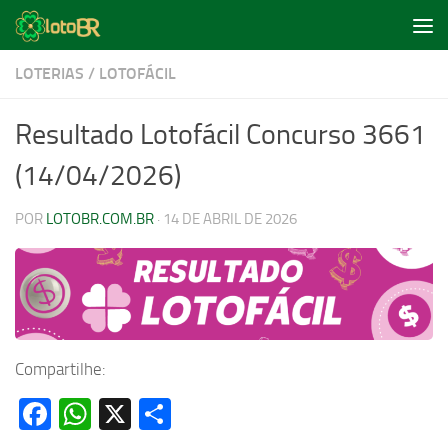
Skip to content
LOTERIAS
/
LOTOFÁCIL
Resultado Lotofácil Concurso 3661
(14/04/2026)
POR
LOTOBR.COM.BR
·
14 DE ABRIL DE 2026
Compartilhe:
Facebook
WhatsApp
X
Share