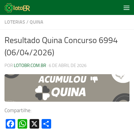
Skip to content
LOTERIAS
/
QUINA
Resultado Quina Concurso 6994
(06/04/2026)
POR
LOTOBR.COM.BR
·
6 DE ABRIL DE 2026
Compartilhe:
Facebook
WhatsApp
X
Share