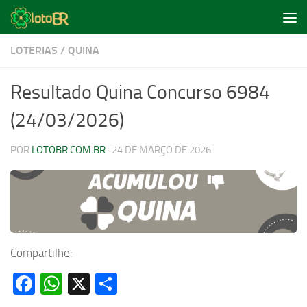
Skip to content
LOTERIAS
/
QUINA
Resultado Quina Concurso 6984
(24/03/2026)
POR
LOTOBR.COM.BR
·
24 DE MARÇO DE 2026
Compartilhe:
Facebook
WhatsApp
X
Share