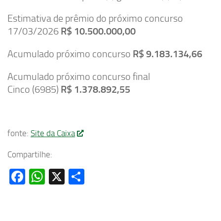
Estimativa de prêmio do próximo concurso
17/03/2026
R$ 10.500.000,00
Acumulado próximo concurso
R$ 9.183.134,66
Acumulado próximo concurso final
Cinco (6985)
R$ 1.378.892,55
fonte:
Site da Caixa
Compartilhe:
Facebook
WhatsApp
X
Share