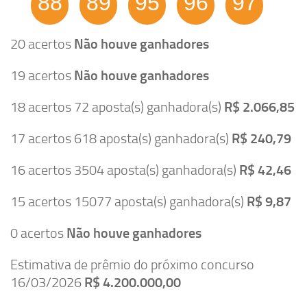
88
89
95
96
97
20 acertos
Não houve ganhadores
19 acertos
Não houve ganhadores
18 acertos 72 aposta(s) ganhadora(s)
R$ 2.066,85
17 acertos 618 aposta(s) ganhadora(s)
R$ 240,79
16 acertos 3504 aposta(s) ganhadora(s)
R$ 42,46
15 acertos 15077 aposta(s) ganhadora(s)
R$ 9,87
0 acertos
Não houve ganhadores
Estimativa de prêmio do próximo concurso
16/03/2026
R$ 4.200.000,00