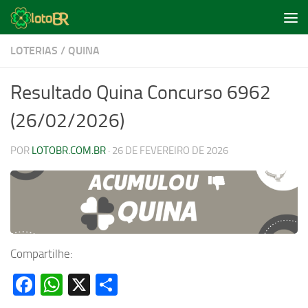
Skip to content
LOTERIAS
/
QUINA
Resultado Quina Concurso 6962
(26/02/2026)
POR
LOTOBR.COM.BR
·
26 DE FEVEREIRO DE 2026
Compartilhe:
Facebook
WhatsApp
X
Share