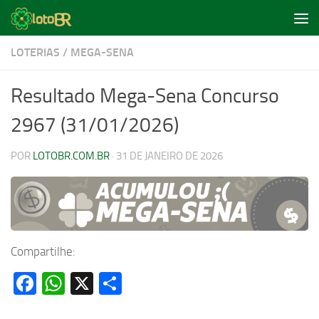
Skip to content
LOTERIAS
/
MEGA-SENA
Resultado Mega-Sena Concurso
2967 (31/01/2026)
POR
LOTOBR.COM.BR
·
31 DE JANEIRO DE 2026
Compartilhe:
Facebook
WhatsApp
X
Share