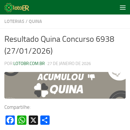
Skip to content
LOTERIAS
/
QUINA
Resultado Quina Concurso 6938
(27/01/2026)
POR
LOTOBR.COM.BR
·
27 DE JANEIRO DE 2026
Compartilhe:
Facebook
WhatsApp
X
Share