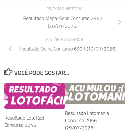
PRÓXIMO HISTÓRIA
Resultado Mega-Sena Concurso 2962
(20/01/2026)
HISTÓRIA ANTERIOR
Resultado Quina Concurso 6931 (19/01/2026)
VOCÊ PODE GOSTAR...
Resultado Lotomania
Resultado Lotofácil
Concurso 2956
Concurso 3246
(29/07/2026)