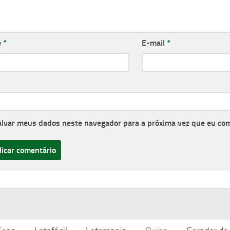
e
*
E-mail
*
alvar meus dados neste navegador para a próxima vez que eu co