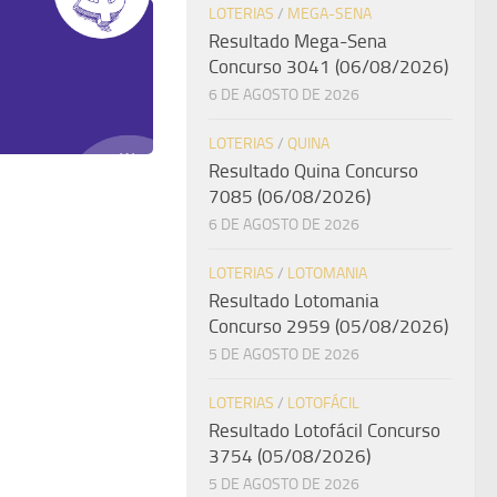
LOTERIAS
/
MEGA-SENA
Resultado Mega-Sena
Concurso 3041 (06/08/2026)
6 DE AGOSTO DE 2026
LOTERIAS
/
QUINA
Resultado Quina Concurso
7085 (06/08/2026)
6 DE AGOSTO DE 2026
LOTERIAS
/
LOTOMANIA
Resultado Lotomania
Concurso 2959 (05/08/2026)
5 DE AGOSTO DE 2026
LOTERIAS
/
LOTOFÁCIL
Resultado Lotofácil Concurso
3754 (05/08/2026)
5 DE AGOSTO DE 2026