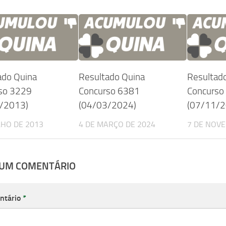
ado Quina
Resultado Quina
Resultad
so 3229
Concurso 6381
Concurso
/2013)
(04/03/2024)
(07/11/2
LHO DE 2013
4 DE MARÇO DE 2024
7 DE NOV
 UM COMENTÁRIO
ntário
*