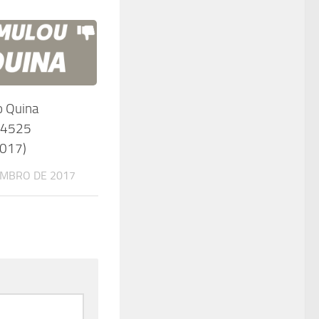
o Quina
 4525
017)
EMBRO DE 2017