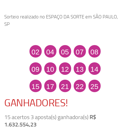
Sorteio realizado no ESPAÇO DA SORTE em SÃO PAULO,
SP
02
04
05
07
08
09
10
12
13
14
15
17
21
22
25
GANHADORES!
15 acertos 3 aposta(s) ganhadora(s)
R$
1.632.554,23