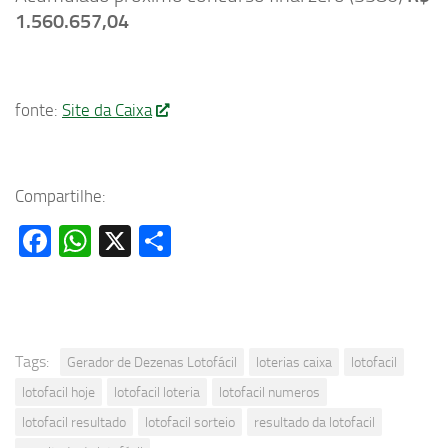
1.560.657,04
fonte:
Site da Caixa
Compartilhe:
Facebook
WhatsApp
X
Share
Tags:
Gerador de Dezenas Lotofácil
loterias caixa
lotofacil
lotofacil hoje
lotofacil loteria
lotofacil numeros
lotofacil resultado
lotofacil sorteio
resultado da lotofacil