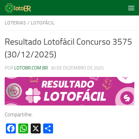
Skip to content
LOTERIAS
/
LOTOFÁCIL
Resultado Lotofácil Concurso 3575
(30/12/2025)
POR
LOTOBR.COM.BR
·
30 DE DEZEMBRO DE 2025
Compartilhe:
Facebook
WhatsApp
X
Share