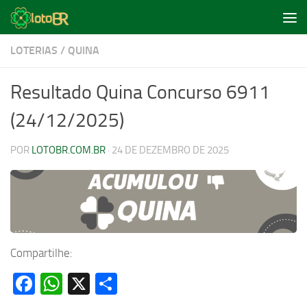
Skip to content
LOTERIAS
/
QUINA
Resultado Quina Concurso 6911
(24/12/2025)
POR
LOTOBR.COM.BR
·
24 DE DEZEMBRO DE 2025
Compartilhe:
Facebook
WhatsApp
X
Share