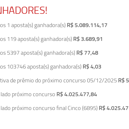
NHADORES!
tos 1 aposta(s) ganhadora(s)
R$ 5.089.114,17
tos 119 aposta(s) ganhadora(s)
R$ 3.689,91
tos 5397 aposta(s) ganhadora(s)
R$ 77,48
tos 103746 aposta(s) ganhadora(s)
R$ 4,03
tiva de prêmio do próximo concurso 05/12/2025
R$ 5
lado próximo concurso
R$ 4.025.477,84
ado próximo concurso final Cinco (6895)
R$ 4.025.47