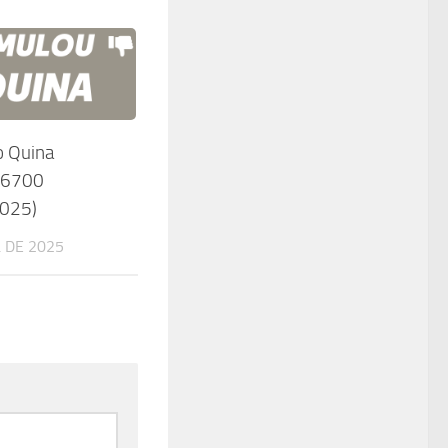
o Quina
 6700
025)
L DE 2025