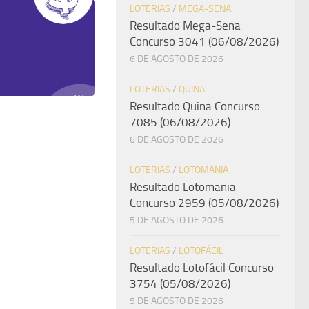
LOTERIAS
/
MEGA-SENA
Resultado Mega-Sena
Concurso 3041 (06/08/2026)
6 DE AGOSTO DE 2026
LOTERIAS
/
QUINA
Resultado Quina Concurso
7085 (06/08/2026)
6 DE AGOSTO DE 2026
LOTERIAS
/
LOTOMANIA
Resultado Lotomania
Concurso 2959 (05/08/2026)
5 DE AGOSTO DE 2026
LOTERIAS
/
LOTOFÁCIL
Resultado Lotofácil Concurso
3754 (05/08/2026)
5 DE AGOSTO DE 2026