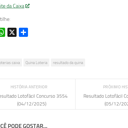
ite da Caixa
ilhe:
acebook
WhatsApp
X
Share
oterias caixa
Quina Loteria
resultado da quina
HISTÓRIA ANTERIOR
PRÓXIMO HI
esultado Lotofácil Concurso 3554
Resultado Lotofácil 
(04/12/2025)
(05/12/20
CÊ PODE GOSTAR...