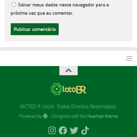
Salvar meus dados neste navegador para a
próxima vez que eu comentar.
MCTED © 2026. Todos Direitos Reservados.
Powered by
- Designed with the
Hueman theme