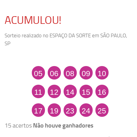
ACUMULOU!
Sorteio realizado no ESPAÇO DA SORTE em SÃO PAULO,
SP
05
06
08
09
10
11
12
14
15
16
17
19
23
24
25
15 acertos
Não houve ganhadores