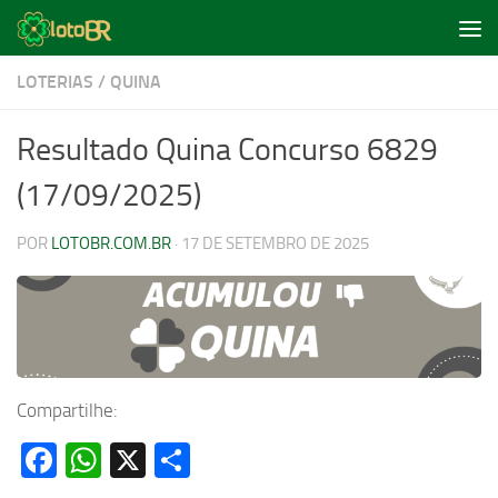
Skip to content
LOTERIAS
/
QUINA
Resultado Quina Concurso 6829
(17/09/2025)
POR
LOTOBR.COM.BR
·
17 DE SETEMBRO DE 2025
Compartilhe:
Facebook
WhatsApp
X
Share