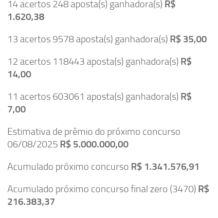
14 acertos 248 aposta(s) ganhadora(s)
R$
1.620,38
13 acertos 9578 aposta(s) ganhadora(s)
R$ 35,00
12 acertos 118443 aposta(s) ganhadora(s)
R$
14,00
11 acertos 603061 aposta(s) ganhadora(s)
R$
7,00
Estimativa de prêmio do próximo concurso
06/08/2025
R$ 5.000.000,00
Acumulado próximo concurso
R$ 1.341.576,91
Acumulado próximo concurso final zero (3470)
R$
216.383,37