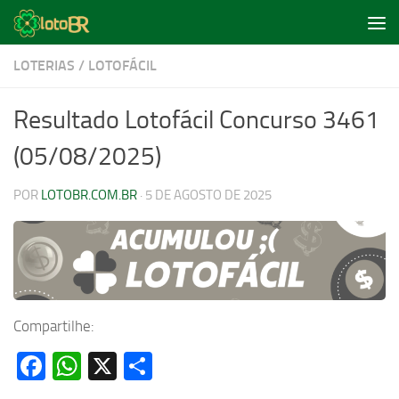
Skip to content
LOTERIAS
/
LOTOFÁCIL
Resultado Lotofácil Concurso 3461
(05/08/2025)
POR
LOTOBR.COM.BR
·
5 DE AGOSTO DE 2025
Compartilhe:
Facebook
WhatsApp
X
Share