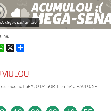
tado Mega-Sena Acumulou
ilhe:
acebook
WhatsApp
X
Share
UMULOU!
o realizado no ESPAÇO DA SORTE em SÃO PAULO, SP