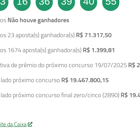
3
16
36
39
40
55
tos
Não houve ganhadores
tos 23 aposta(s) ganhadora(s)
R$ 71.317,50
tos 1674 aposta(s) ganhadora(s)
R$ 1.399,81
tiva de prêmio do próximo concurso 19/07/2025
R$ 2
lado próximo concurso
R$ 19.467.800,15
ado próximo concurso final zero/cinco (2890)
R$ 19.
ite da Caixa