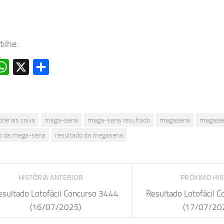
ilhe:
acebook
WhatsApp
X
Share
oterias caixa
mega-sena
mega-sena resultado
megasena
megasen
do da mega-sena
resultado da megasena
HISTÓRIA ANTERIOR
PRÓXIMO HI
esultado Lotofácil Concurso 3444
Resultado Lotofácil 
(16/07/2025)
(17/07/20