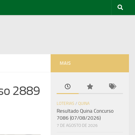
MAIS
so 2889
LOTERIAS
/
QUINA
Resultado Quina Concurso
7086 (07/08/2026)
7 DE AGOSTO DE 2026