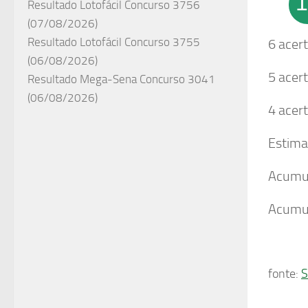
1
Resultado Lotofácil Concurso 3756
(07/08/2026)
Resultado Lotofácil Concurso 3755
6 acer
(06/08/2026)
5 acer
Resultado Mega-Sena Concurso 3041
(06/08/2026)
4 acer
Estima
Acumu
Acumul
fonte:
S