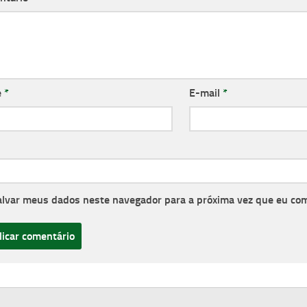
e
*
E-mail
*
alvar meus dados neste navegador para a próxima vez que eu co