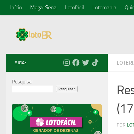
Início
Mega-Sena
Lotofácil
Lotomania
Qui
Skip to content
LOTERI
SIGA:
Pesquisar
Re
Pesquisar
(1
POR
LO