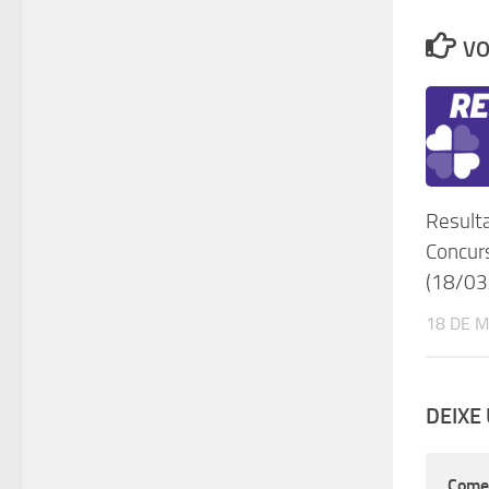
VO
Result
Concur
(18/03
18 DE 
DEIXE
Come