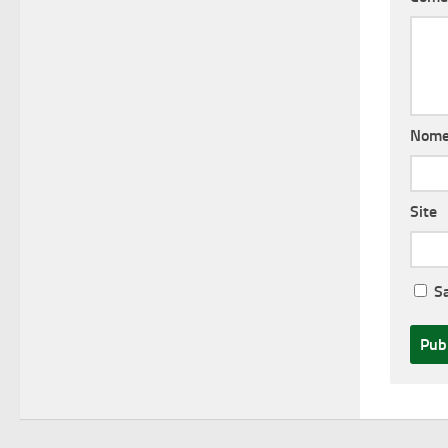
Nom
Site
S