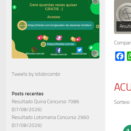
Resul
Compart
F
Tweets by lotobrcombr
AC
Posts recentes
Resultado Quina Concurso 7086
Sortei
(07/08/2026)
Resultado Lotomania Concurso 2960
(07/08/2026)