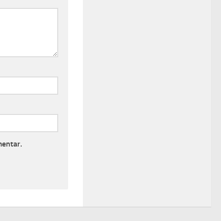
mentar.