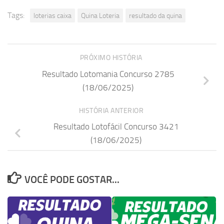
Tags:
loterias caixa
Quina Loteria
resultado da quina
PRÓXIMO HISTÓRIA
Resultado Lotomania Concurso 2785
(18/06/2025)
HISTÓRIA ANTERIOR
Resultado Lotofácil Concurso 3421
(18/06/2025)
VOCÊ PODE GOSTAR...