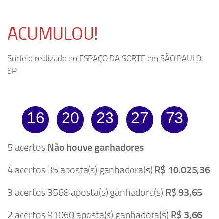
ACUMULOU!
Sorteio realizado no ESPAÇO DA SORTE em SÃO PAULO,
SP
16
20
23
27
73
5 acertos
Não houve ganhadores
4 acertos 35 aposta(s) ganhadora(s)
R$ 10.025,36
3 acertos 3568 aposta(s) ganhadora(s)
R$ 93,65
2 acertos 91060 aposta(s) ganhadora(s)
R$ 3,66