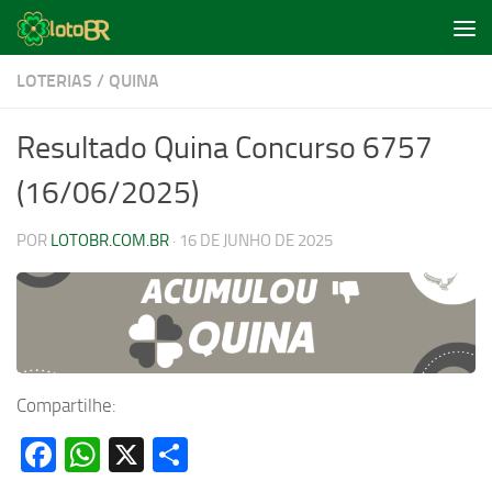
Skip to content
LOTERIAS
/
QUINA
Resultado Quina Concurso 6757
(16/06/2025)
POR
LOTOBR.COM.BR
·
16 DE JUNHO DE 2025
Compartilhe:
Facebook
WhatsApp
X
Share