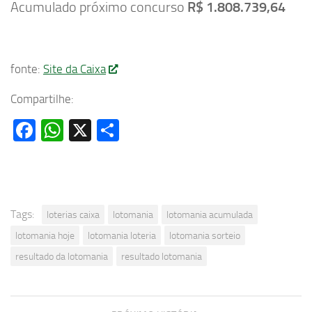
Acumulado próximo concurso
R$ 1.808.739,64
fonte:
Site da Caixa
Compartilhe:
Facebook
WhatsApp
X
Share
Tags:
loterias caixa
lotomania
lotomania acumulada
lotomania hoje
lotomania loteria
lotomania sorteio
resultado da lotomania
resultado lotomania