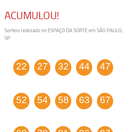
ACUMULOU!
Sorteio realizado no ESPAÇO DA SORTE em SÃO PAULO,
SP
22
27
32
44
47
52
54
58
63
67