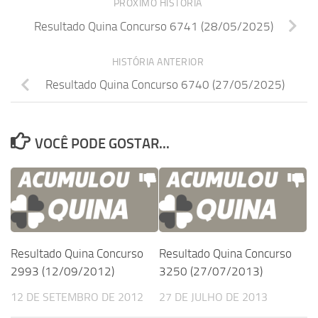
PRÓXIMO HISTÓRIA
Resultado Quina Concurso 6741 (28/05/2025)
HISTÓRIA ANTERIOR
Resultado Quina Concurso 6740 (27/05/2025)
VOCÊ PODE GOSTAR...
Resultado Quina Concurso
Resultado Quina Concurso
2993 (12/09/2012)
3250 (27/07/2013)
12 DE SETEMBRO DE 2012
27 DE JULHO DE 2013