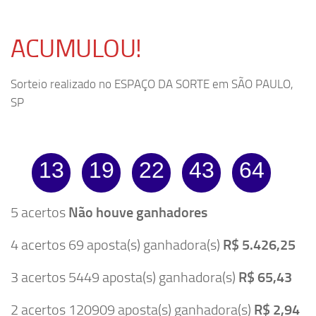
ACUMULOU!
Sorteio realizado no ESPAÇO DA SORTE em SÃO PAULO,
SP
13
19
22
43
64
5 acertos
Não houve ganhadores
4 acertos 69 aposta(s) ganhadora(s)
R$ 5.426,25
3 acertos 5449 aposta(s) ganhadora(s)
R$ 65,43
2 acertos 120909 aposta(s) ganhadora(s)
R$ 2,94