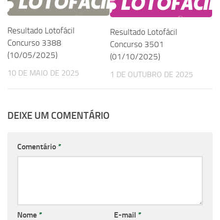
Resultado Lotofácil
Resultado Lotofácil
Concurso 3388
Concurso 3501
(10/05/2025)
(01/10/2025)
10 DE MAIO DE 2025
1 DE OUTUBRO DE 2025
DEIXE UM COMENTÁRIO
Comentário
*
Nome
*
E-mail
*