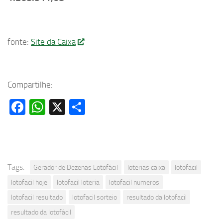
fonte:
Site da Caixa
Compartilhe:
Facebook
WhatsApp
X
Share
Tags:
Gerador de Dezenas Lotofácil
loterias caixa
lotofacil
lotofacil hoje
lotofacil loteria
lotofacil numeros
lotofacil resultado
lotofacil sorteio
resultado da lotofacil
resultado da lotofácil