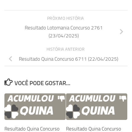
PRÓXIMO HISTÓRIA
Resultado Lotomania Concurso 2761
(23/04/2025)
HISTÓRIA ANTERIOR
Resultado Quina Concurso 6711 (22/04/2025)
VOCÊ PODE GOSTAR...
Resultado Quina Concurso
Resultado Quina Concurso