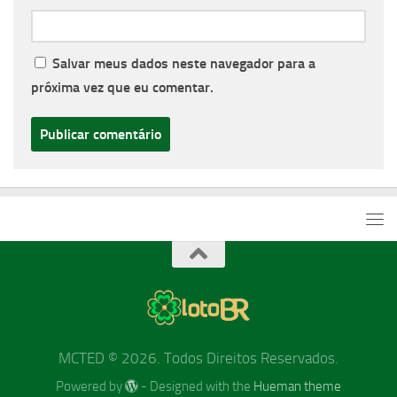
Salvar meus dados neste navegador para a
próxima vez que eu comentar.
MCTED © 2026. Todos Direitos Reservados.
Powered by
- Designed with the
Hueman theme