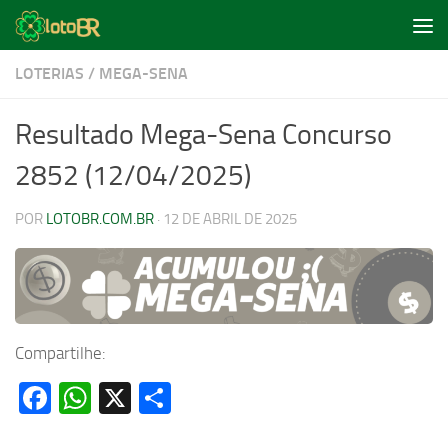
Skip to content
LOTERIAS
/
MEGA-SENA
Resultado Mega-Sena Concurso
2852 (12/04/2025)
POR
LOTOBR.COM.BR
·
12 DE ABRIL DE 2025
Compartilhe:
Facebook
WhatsApp
X
Share