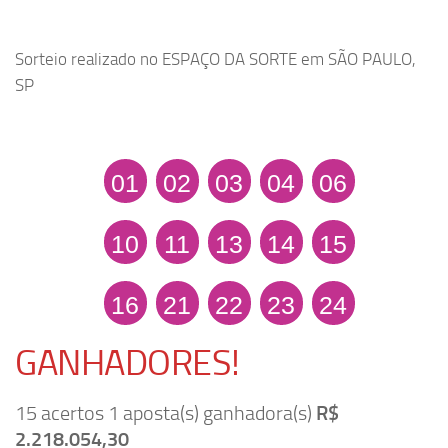
Sorteio realizado no ESPAÇO DA SORTE em SÃO PAULO,
SP
01
02
03
04
06
10
11
13
14
15
16
21
22
23
24
GANHADORES!
15 acertos 1 aposta(s) ganhadora(s)
R$
2.218.054,30