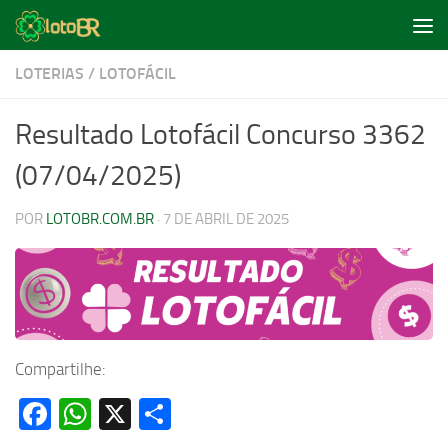
Skip to content
LOTERIAS
/
LOTOFÁCIL
Resultado Lotofácil Concurso 3362
(07/04/2025)
POR
LOTOBR.COM.BR
·
7 DE ABRIL DE 2025
Compartilhe:
Facebook
WhatsApp
X
Share