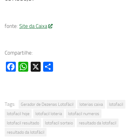
fonte:
Site da Caixa
Compartilhe:
Facebook
WhatsApp
X
Share
Tags:
Gerador de Dezenas Lotofácil
loterias caixa
lotofacil
lotofacil hoje
lotofacil loteria
lotofacil numeros
lotofacil resultado
lotofacil sorteio
resultado da lotofacil
resultado da lotofácil