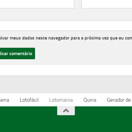
alvar meus dados neste navegador para a próxima vez que eu co
Sena
Lotofácil
Lotomania
Quina
Gerador de