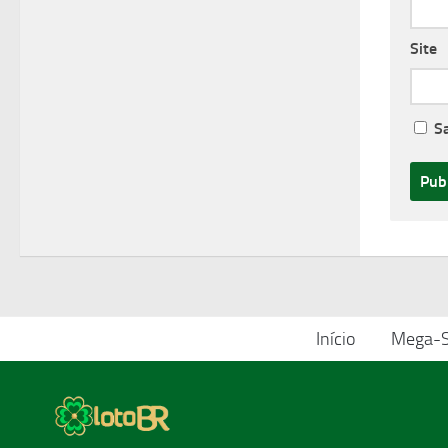
Site
S
Início
Mega-