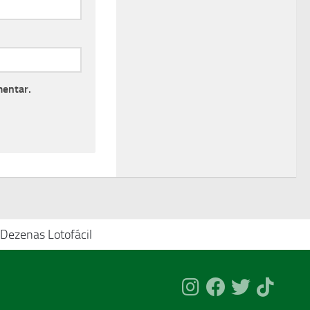
mentar.
 Dezenas Lotofácil