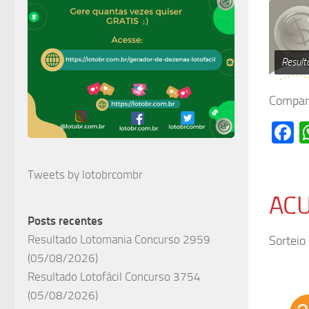
Result
Compart
F
Tweets by lotobrcombr
AC
Posts recentes
Resultado Lotomania Concurso 2959
Sortei
(05/08/2026)
Resultado Lotofácil Concurso 3754
(05/08/2026)