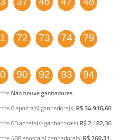
3
37
46
47
48
1
72
73
74
79
0
90
92
93
94
rtos
Não houve ganhadores
rtos 6 aposta(s) ganhadora(s)
R$ 34.916,68
rtos 60 aposta(s) ganhadora(s)
R$ 2.182,30
rtos 488 aposta(s) ganhadora(s)
R$ 268,31