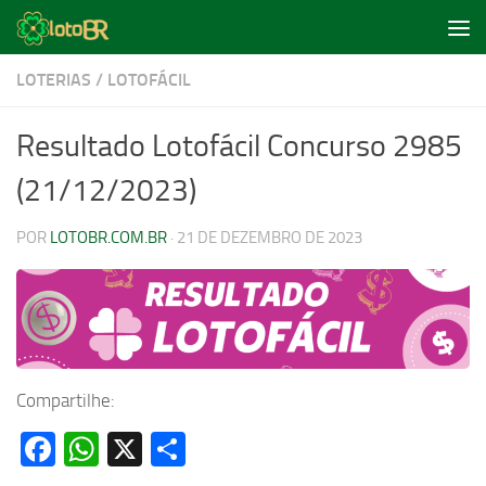
Skip to content
LOTERIAS
/
LOTOFÁCIL
Resultado Lotofácil Concurso 2985
(21/12/2023)
POR
LOTOBR.COM.BR
·
21 DE DEZEMBRO DE 2023
Compartilhe:
Facebook
WhatsApp
X
Share