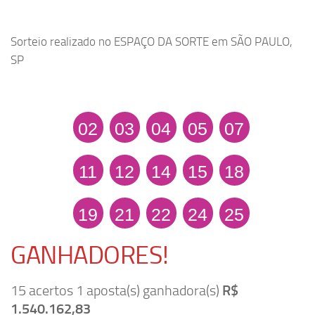
Sorteio realizado no ESPAÇO DA SORTE em SÃO PAULO,
SP
02
03
04
05
07
11
12
14
15
18
19
21
22
24
25
GANHADORES!
15 acertos 1 aposta(s) ganhadora(s)
R$
1.540.162,83