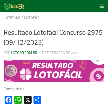
Skip to content
LOTERIAS
/
LOTOFÁCIL
Resultado Lotofácil Concurso 2975
(09/12/2023)
POR
LOTOBR.COM.BR
·
9 DE DEZEMBRO DE 2023
Compartilhe:
Facebook
WhatsApp
X
Share