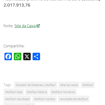
2.017.913,76
fonte:
Site da Caixa
Compartilhe:
Facebook
WhatsApp
X
Share
Tags:
Gerador de Dezenas Lotofácil
loterias caixa
lotofacil
lotofacil hoje
lotofacil loteria
lotofacil numeros
lotofacil resultado
lotofacil sorteio
resultado da lotofacil