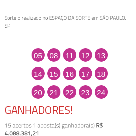
Sorteio realizado no ESPAÇO DA SORTE em SÃO PAULO,
SP
05
08
11
12
13
14
15
16
17
18
20
21
22
23
24
GANHADORES!
15 acertos 1 aposta(s) ganhadora(s)
R$
4.088.381,21