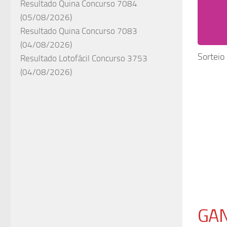
Resultado Quina Concurso 7084
(05/08/2026)
Resultado Quina Concurso 7083
(04/08/2026)
Sortei
Resultado Lotofácil Concurso 3753
(04/08/2026)
GA