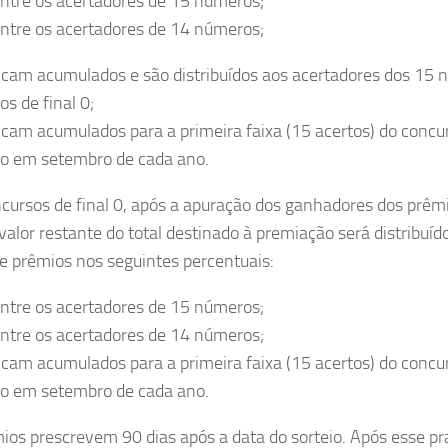
ntre os acertadores de 15 números;
ntre os acertadores de 14 números;
icam acumulados e são distribuídos aos acertadores dos 15
s de final 0;
icam acumulados para a primeira faixa (15 acertos) do concu
do em setembro de cada ano.
cursos de final 0, após a apuração dos ganhadores dos prêm
o valor restante do total destinado à premiação será distribuí
de prêmios nos seguintes percentuais:
ntre os acertadores de 15 números;
ntre os acertadores de 14 números;
icam acumulados para a primeira faixa (15 acertos) do concu
do em setembro de cada ano.
ios prescrevem 90 dias após a data do sorteio. Após esse pra