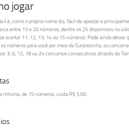
o jogar
ácil é, como o próprio nome diz, fácil de apostar e principalm
rca entre 15 e 20 números, dentre os 25 disponíveis no vola
se acertar 11, 12, 13, 14 ou 15 números. Pode ainda deixar 
 os números para você por meio da Surpresinha, ou concor
por 3, 6, 12, 18 ou 24 concursos consecutivos através da Te
tas
a mínima, de 15 números, custa R$ 3,00.
ios