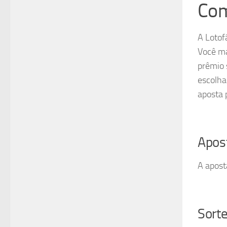
Com
A Lotof
Você ma
prêmio 
escolha
aposta 
Apos
A apost
Sorte