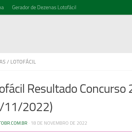
na
Gerador de Dezenas Lotofácil
AS
/
LOTOFÁCIL
ofácil Resultado Concurso
8/11/2022)
TOBR.COM.BR
·
18 DE NOVEMBRO DE 2022