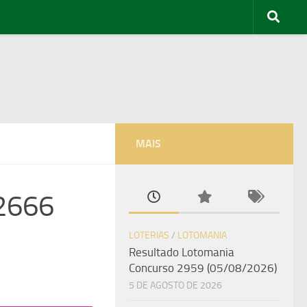
MAIS
 2666
LOTERIAS
/
LOTOMANIA
Resultado Lotomania
Concurso 2959 (05/08/2026)
5 DE AGOSTO DE 2026