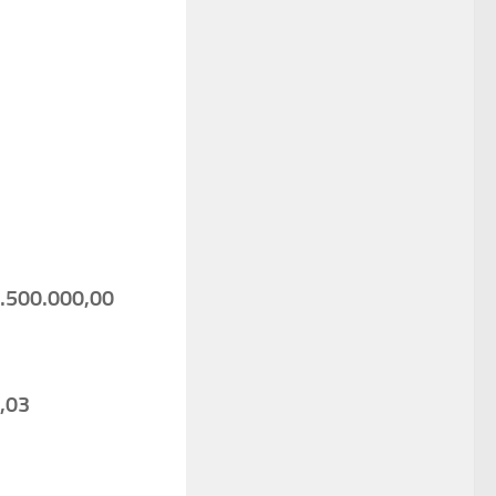
.500.000,00
,03