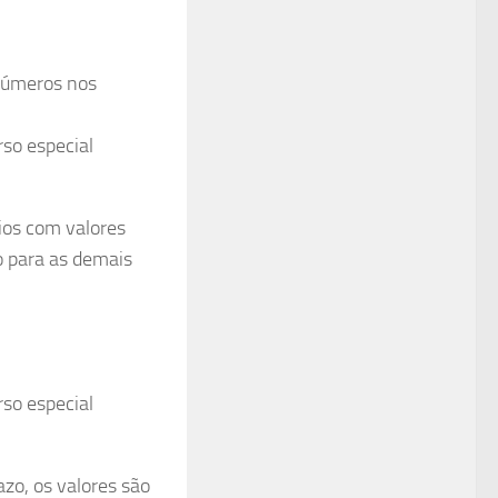
 números nos
rso especial
ios com valores
do para as demais
rso especial
zo, os valores são