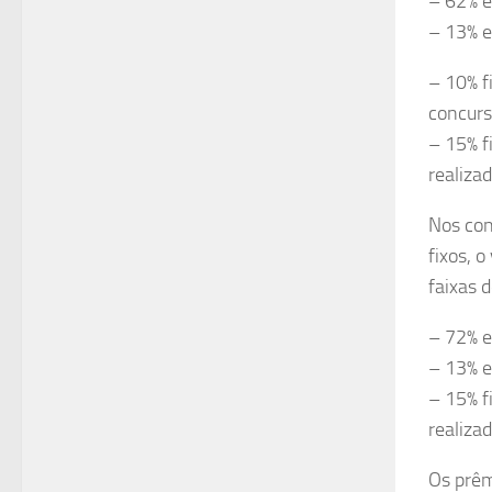
– 62% e
– 13% e
– 10% f
concurso
– 15% f
realiza
Nos con
fixos, 
faixas 
– 72% e
– 13% e
– 15% f
realiza
Os prêm