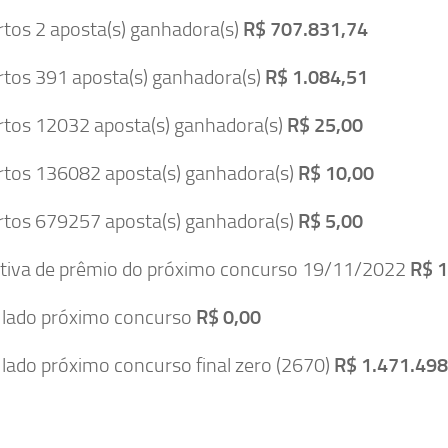
rtos 2 aposta(s) ganhadora(s)
R$ 707.831,74
rtos 391 aposta(s) ganhadora(s)
R$ 1.084,51
rtos 12032 aposta(s) ganhadora(s)
R$ 25,00
rtos 136082 aposta(s) ganhadora(s)
R$ 10,00
rtos 679257 aposta(s) ganhadora(s)
R$ 5,00
tiva de prêmio do próximo concurso 19/11/2022
R$ 1
lado próximo concurso
R$ 0,00
ado próximo concurso final zero (2670)
R$ 1.471.498