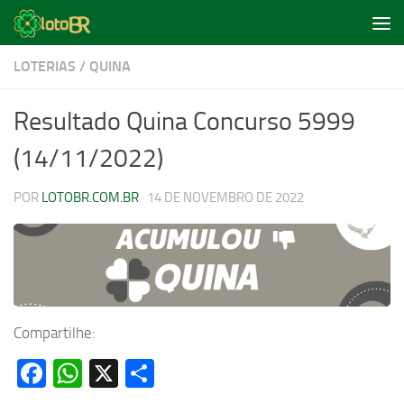
Skip to content
LOTERIAS
/
QUINA
Resultado Quina Concurso 5999
(14/11/2022)
POR
LOTOBR.COM.BR
·
14 DE NOVEMBRO DE 2022
Compartilhe:
Facebook
WhatsApp
X
Share