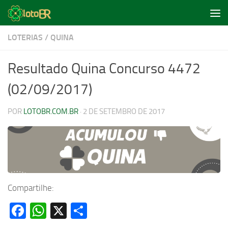
Skip to content
LOTERIAS
/
QUINA
Resultado Quina Concurso 4472
(02/09/2017)
POR
LOTOBR.COM.BR
·
2 DE SETEMBRO DE 2017
Compartilhe:
Facebook
WhatsApp
X
Share