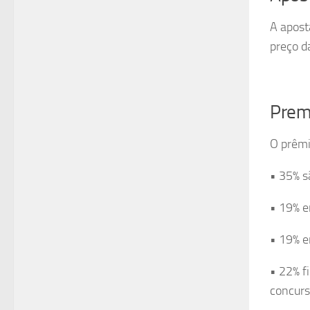
A apost
preço d
Prem
O prêmi
• 35% s
• 19% e
• 19% e
• 22% f
concurso