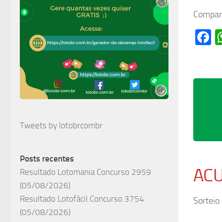
Compart
F
Tweets by lotobrcombr
Posts recentes
AC
Resultado Lotomania Concurso 2959
(05/08/2026)
Resultado Lotofácil Concurso 3754
Sorteio
(05/08/2026)