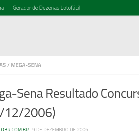
na
Gerador de Dezenas Lotofácil
AS
/
MEGA-SENA
a-Sena Resultado Concur
9/12/2006)
TOBR.COM.BR
·
9 DE DEZEMBRO DE 2006