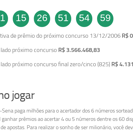
1
15
26
51
54
59
tiva de prêmio do próximo concurso 13/12/2006
R$ 0
lado próximo concurso
R$ 3.566.468,83
ado próximo concurso final zero/cinco (825)
R$ 4.13
o jogar
Sena paga milhões para o acertador dos 6 números sortead
l ganhar prêmios ao acertar 4 ou 5 números dentre os 60 dis
 de a​postas. Para realizar o sonho de ser milionário, você de