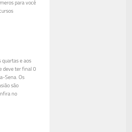
úmeros para você
cursos
 quartas e aos
deve ter final 0
ga-Sena. Os
asião são
nfira no