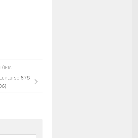
STÓRIA
 Concurso 678
06)