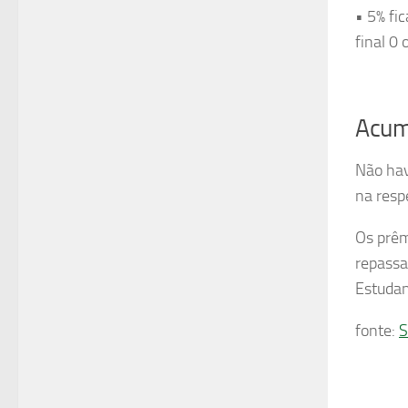
• 5% fi
final 0 
Acum
Não hav
na resp
Os prêm
repassa
Estudant
fonte:
S