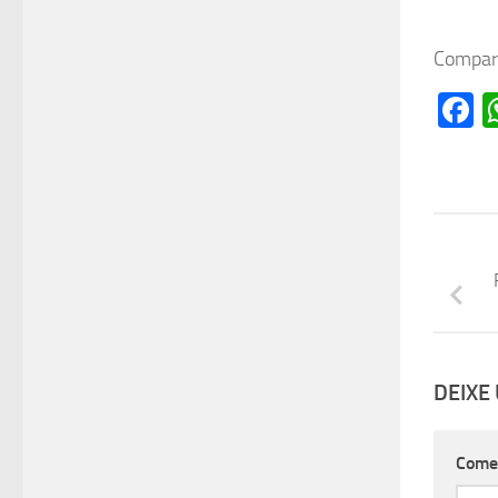
Compart
F
DEIXE
Come