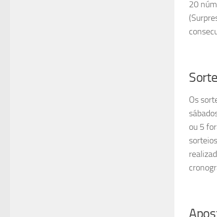
20 núme
(Surpre
consecu
Sortei
Os sort
sábados
ou 5 fo
sorteio
realiza
cronogr
Apos