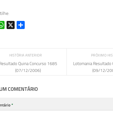
ilhe:
acebook
WhatsApp
X
Share
HISTÓRIA ANTERIOR
PRÓXIMO HI
Resultado Quina Concurso 1685
Lotomania Resultado
(07/12/2006)
(09/12/20
 UM COMENTÁRIO
ntário
*