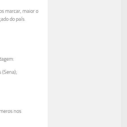
os marcar, maior o
ado do país.
ntagem:
 (Sena);
úmeros nos