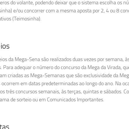
ros do volante, podendo deixar que o sistema escolha os n
sinha) e/ou concorrer com a mesma aposta por 2, 4 ou 8 con
tivos (Teimosinha).
os​​
eios da Mega-Sena são realizados duas vezes por semana, às
. Para adequar o número do concurso da Mega da Virada, que 
ram criadas as Mega-Semanas que são exclusividade da Me
s ocorrem em datas predeterminadas ao longo do ano. Na oc
dos três concursos semanais, às terças, quintas e sábados. Co
ama de sorteio ou em Comunicados Importantes.
tas