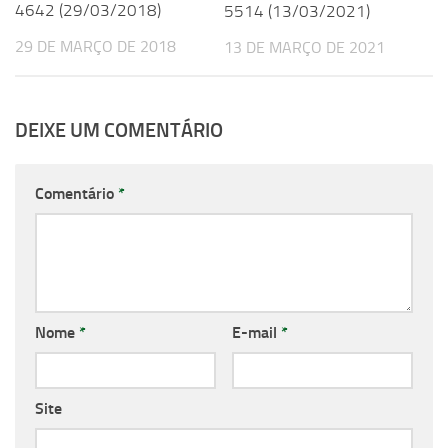
4642 (29/03/2018)
5514 (13/03/2021)
29 DE MARÇO DE 2018
13 DE MARÇO DE 2021
DEIXE UM COMENTÁRIO
Comentário
*
Nome
*
E-mail
*
Site