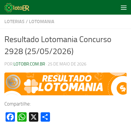
Skip to content
LOTERIAS
/
LOTOMANIA
Resultado Lotomania Concurso
2928 (25/05/2026)
POR
LOTOBR.COM.BR
·
25 DE MAIO DE 2026
Compartilhe:
Facebook
WhatsApp
X
Share