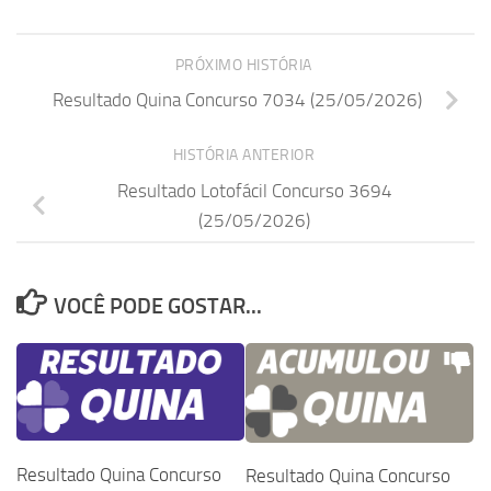
PRÓXIMO HISTÓRIA
Resultado Quina Concurso 7034 (25/05/2026)
HISTÓRIA ANTERIOR
Resultado Lotofácil Concurso 3694
(25/05/2026)
VOCÊ PODE GOSTAR...
Resultado Quina Concurso
Resultado Quina Concurso