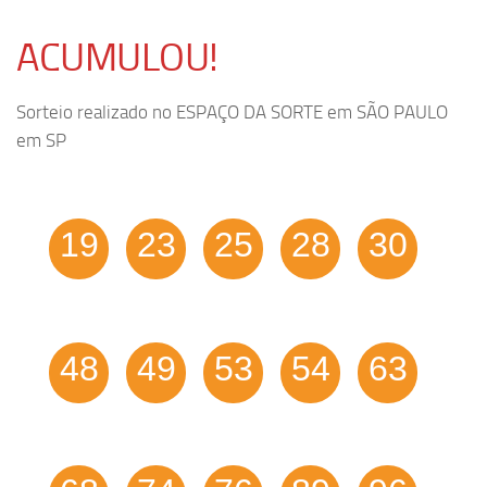
ACUMULOU!
Sorteio realizado no ESPAÇO DA SORTE em SÃO PAULO
em SP
19
23
25
28
30
48
49
53
54
63