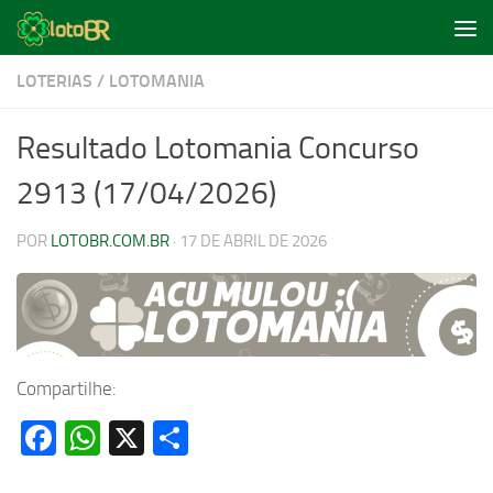
Skip to content
LOTERIAS
/
LOTOMANIA
Resultado Lotomania Concurso
2913 (17/04/2026)
POR
LOTOBR.COM.BR
·
17 DE ABRIL DE 2026
Compartilhe:
Facebook
WhatsApp
X
Share