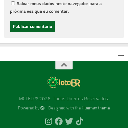
Salvar meus dados neste navegador para a
próxima vez que eu comentar.
MCTED © 2026. Todos Direitos Reservados.
Powered by
- Designed with the
Hueman theme