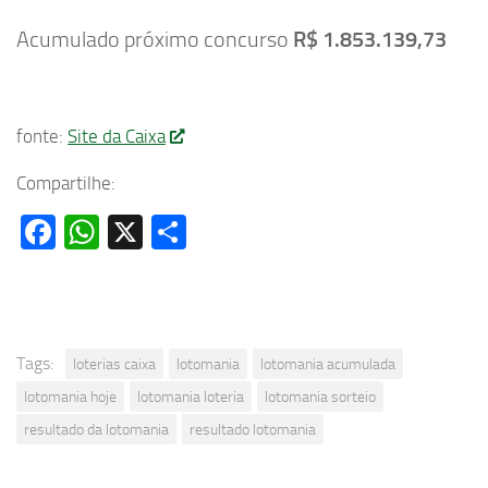
Acumulado próximo concurso
R$ 1.853.139,73
fonte:
Site da Caixa
Compartilhe:
Facebook
WhatsApp
X
Share
Tags:
loterias caixa
lotomania
lotomania acumulada
lotomania hoje
lotomania loteria
lotomania sorteio
resultado da lotomania
resultado lotomania