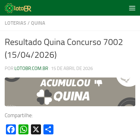
Skip to content
LOTERIAS
/
QUINA
Resultado Quina Concurso 7002
(15/04/2026)
POR
LOTOBR.COM.BR
·
15 DE ABRIL DE 2026
Compartilhe:
Facebook
WhatsApp
X
Share