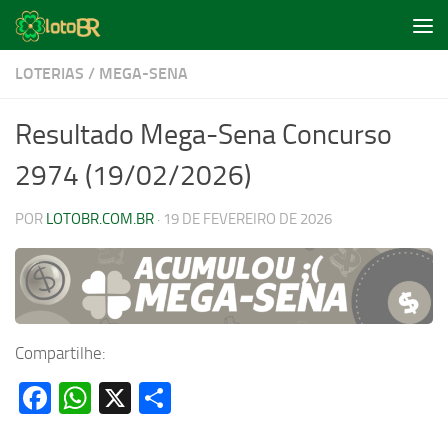
Skip to content
LOTERIAS
/
MEGA-SENA
Resultado Mega-Sena Concurso
2974 (19/02/2026)
POR
LOTOBR.COM.BR
·
19 DE FEVEREIRO DE 2026
Compartilhe:
Facebook
WhatsApp
X
Share